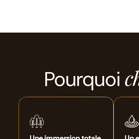
c
Pourquoi
Une immersion totale
Un e