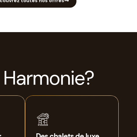
couvrez toutes nos offres
 Harmonie?
r
Des chalets de luxe