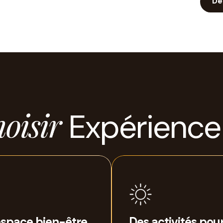
Dé
hoisir
Expérience
space bien-être
Des activités pou