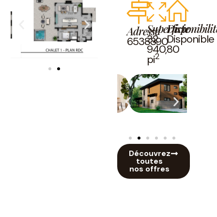
Superficie
Disponibilit
Adresse
32
Disponible
6538390
940,80
2
pi
Découvrez
toutes
nos offres