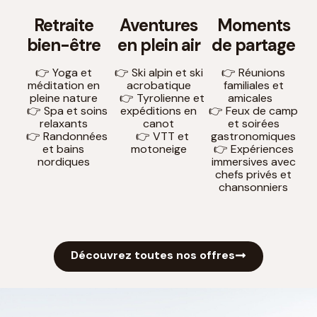
Retraite
Aventures
Moments
bien-être
en plein air
de partage
👉 Yoga et
👉 Ski alpin et ski
👉 Réunions
méditation en
acrobatique
familiales et
pleine nature
👉 Tyrolienne et
amicales
👉 Spa et soins
expéditions en
👉 Feux de camp
relaxants
canot
et soirées
👉 Randonnées
👉 VTT et
gastronomiques
et bains
motoneige
👉 Expériences
nordiques
immersives avec
chefs privés et
chansonniers
Découvrez toutes nos offres