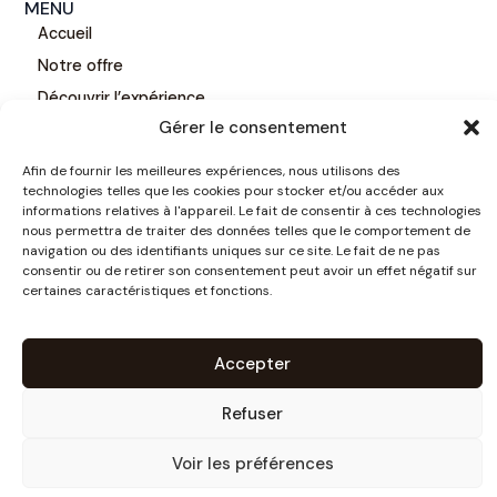
MENU
Accueil
Notre offre
Découvrir l’expérience
Gérer le consentement
Investisseurs
Location
Afin de fournir les meilleures expériences, nous utilisons des
NOUS JOINDRE
technologies telles que les cookies pour stocker et/ou accéder aux
informations relatives à l'appareil. Le fait de consentir à ces technologies
Contactez-nous
nous permettra de traiter des données telles que le comportement de
navigation ou des identifiants uniques sur ce site. Le fait de ne pas
consentir ou de retirer son consentement peut avoir un effet négatif sur
certaines caractéristiques et fonctions.
Politique de confidentialité
Termes et conditions
Accepter
Politique de témoins (CA)
Refuser
@2026, Tous droits réservés | Expérience Harmonie | Propulsé par par
Voir les préférences