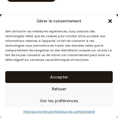
Gérer le consentement
Politique de confidentialité
Termes et conditions
Afin de fournir les meilleures expériences, nous utilisons des
technologies telles que les cookies pour stocker et/ou accéder aux
Politique de témoins (CA)
informations relatives à l'appareil. Le fait de consentir à ces
technologies nous permettra de traiter des données telles que le
comportement de navigation ou des identifiants uniques sur ce site. Le
@2026, Tous droits réservés | Expérience Harmonie | Propulsé par par
fait de ne pas consentir ou de retirer son consentement peut avoir un
effet négatif sur certaines caractéristiques et fonctions.
Accepter
Refuser
Voir les préférences
Politique de témoins
Politique de confidentialité